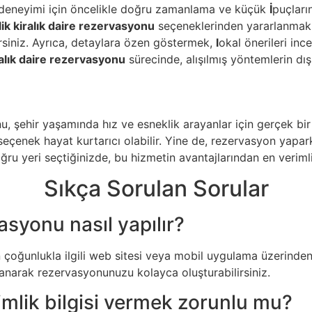
deneyimi için öncelikle doğru zamanlama ve küçük
İ
puçları
lik kiralık daire rezervasyonu
seçeneklerinden yararlanmak 
lirsiniz. Ayrıca, detaylara özen göstermek,
l
okal önerileri inc
ralık daire rezervasyonu
sürecinde, alışılmış yöntemlerin dış
u, şehir yaşamında hız ve esneklik arayanlar için gerçek bir 
 seçenek hayat kurtarıcı olabilir. Yine de, rezervasyon yapa
ğru yeri seçtiğinizde, bu hizmetin avantajlarından en verimli
Sıkça Sorulan Sorular
vasyonu nasıl yapılır?
 çoğunlukla ilgili web sitesi veya mobil uygulama üzerinden 
lanarak rezervasyonunuzu kolayca oluşturabilirsiniz.
kimlik bilgisi vermek zorunlu mu?