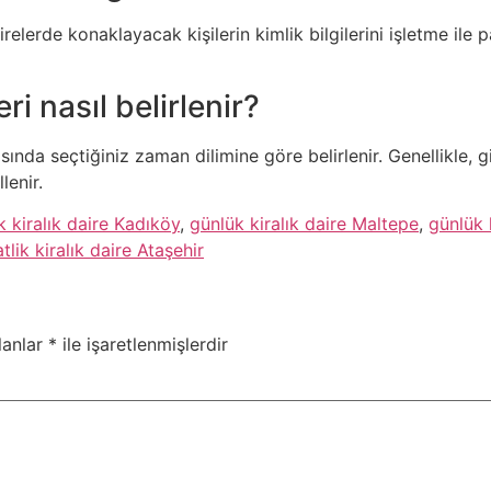
airelerde konaklayacak kişilerin kimlik bilgilerini işletme il
ri nasıl belirlenir?
asında seçtiğiniz zaman dilimine göre belirlenir. Genellikle, 
lenir.
k kiralık daire Kadıköy
,
günlük kiralık daire Maltepe
,
günlük 
tlik kiralık daire Ataşehir
lanlar
*
ile işaretlenmişlerdir