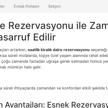
ler
Emlak Rehberi
İletişim
aire Rezervasyonu ile Z
sarruf Edilir
çları artarken,
saatlik kiralık daire rezervasyonu
seçeneği 
 kısa süreli molalarda, kişiye özel yaşam alanında rahat edeb
, çoğu zamanda fazladan uğraşa gerek kalmadan hızlıca yer b
mak mümkün hale gelir.
sa süreli ihtiyaçlarda zamandan ve konfordan etkili şekilde t
erin Avantajları: Esnek Rezer