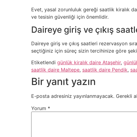
Evet, yasal zorunluluk gereği saatlik kiralık d
ve tesisin güvenliği için önemlidir.
Daireye giriş ve çıkış saatle
Daireye giriş ve çıkış saatleri rezervasyon sır
seçtiğiniz için süreç sizin tercihinize göre şekil
Etiketlendi
günlük kiralık daire Ataşehir
,
günlü
saatlik daire Maltepe
,
saatlik daire Pendik
,
saa
Bir yanıt yazın
E-posta adresiniz yayınlanmayacak.
Gerekli a
Yorum
*