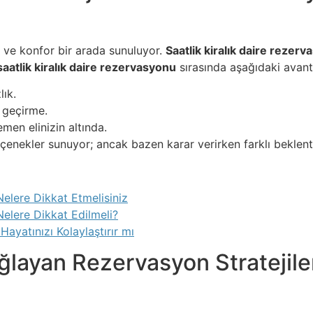
k ve konfor bir arada sunuluyor.
Saatlik kiralık daire rezer
saatlik kiralık daire rezervasyonu
sırasında aşağıdaki avanta
lık.
n geçirme.
men elinizin altında.
çenekler sunuyor; ancak bazen karar verirken farklı beklentil
elere Dikkat Etmelisiniz
elere Dikkat Edilmeli?
ayatınızı Kolaylaştırır mı
ayan Rezervasyon Stratejiler