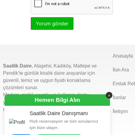
Anasayfa
Saatlik Daire
, Ataşehir, Kadıköy, Maltepe ve
İlan Ara
Pendik’te günlük kiralık daire arayanlar için
güvenli, temiz ve uygun fiyatlı konaklama
Emlak Reh
çözümleri sunar.
Modern, mobil uyumlu ve kullanıcı dostu
×
İlanlar
Hemen Bilgi Alın
yapısıyla kolayca ilan verebilir, aradığınız
daireyi hızlıca bulabilirsiniz.
İletişim
Saatlik Daire Danışmanı
Hızlı rezervasyon ve tüm sorularınız
için bize ulaşın.